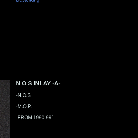
N O S INLAY -A-
-N.O.S
-M.O.P.
-FROM 1990-99´